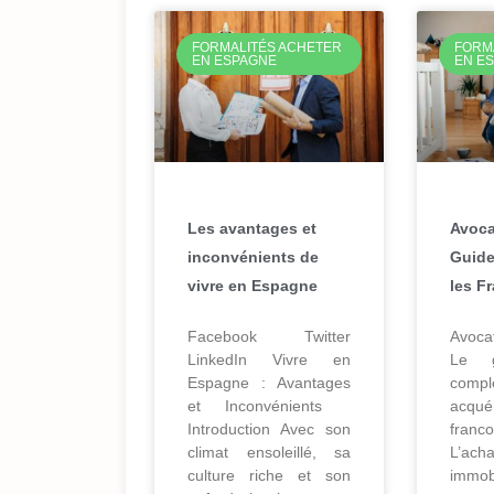
FORMALITÉS ACHETER
FORM
EN ESPAGNE
EN E
Les avantages et
Avoca
inconvénients de
Guide
vivre en Espagne
les F
Facebook Twitter
Avoca
LinkedIn Vivre en
Le g
Espagne : Avantages
comp
et Inconvénients
acqué
Introduction Avec son
franc
climat ensoleillé, sa
L’ac
culture riche et son
immob