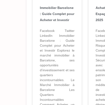
Immobilier Barcelone
Achat
: Guide Complet pour
Espag
Acheter et Investir
2025
Facebook Twitter
Face
LinkedIn Immobilier
Lin
Barcelone : Guide
Immob
Complet pour Acheter
Risq
et Investir Explorez le
Comp
marché immobilier à
Inves
Barcelone, ses
Sécur
opportunités
avec
d’investissement et ses
ensole
quartiers
patri
incontournables. Le
so
Marché Immobilier à
médit
Barcelone Les
de
Quartiers
inve
Incontournables
achet
Comment Acheter un
désir