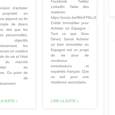
Facebook Twitter
LinkedIn Table des
cision d’acheter
matières
propriété en
https://youtu.be/86ivFPbLcZs
ne dépend en fin
Crédit Immobilier pour
mpte de divers
Acheter en Espagne :
urs, tels que les
Tout ce que Vous
ces personnelles,
Devez Savoir Acheter
 objectifs
un bien immobilier en
estissement, les
Espagne est un projet
rences en matière
de vie pour de
e de vie et l’état
nombreux
el du marché
investisseurs et
obilier en
expatriés français. Que
ne. Du point de
ce soit pour une
ue de
résidence secondaire,
stissement,
LA SUITE »
LIRE LA SUITE »