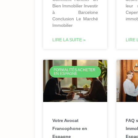
Bien Immobilier Investir
leur 
à Barcelone
Cepe
Conclusion Le Marché
immobi
Immobilier
LIRE LA SUITE »
LIRE 
FORMALITÉS ACHETER
EN ESPAGNE
Votre Avocat
FAQ s
Francophone en
Immob
Espagne
Espag