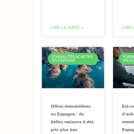
LIRE LA SUITE »
LIRE 
FORMALITÉS ACHETER
FORM
EN ESPAGNE
EN E
Offres immobilières
Est-c
en Espagne : de
d’ach
belles maisons à des
immob
prix plus bas
Espa