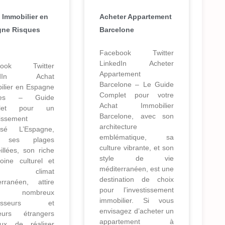
 Immobilier en
Acheter Appartement
ne Risques
Barcelone
Facebook Twitter
LinkedIn Acheter
book Twitter
Appartement
kedIn Achat
Barcelone – Le Guide
ilier en Espagne
Complet pour votre
ues – Guide
Achat Immobilier
let pour un
Barcelone, avec son
tissement
architecture
isé L’Espagne,
emblématique, sa
 ses plages
culture vibrante, et son
illées, son riche
style de vie
moine culturel et
méditerranéen, est une
n climat
destination de choix
erranéen, attire
pour l’investissement
 nombreux
immobilier. Si vous
stisseurs et
envisagez d’acheter un
eurs étrangers
appartement à
eux de réaliser