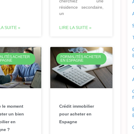
cherchiez une
résidence secondaire,
un
LA SUITE »
LIRE LA SUITE »
ALITÉS ACHETER
FORMALITÉS ACHETER
SPAGNE
EN ESPAGNE
e le moment
Crédit immobilier
eter un bien
pour acheter en
ilier en
Espagne
gne ?