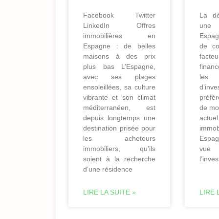
Facebook Twitter
La dé
LinkedIn Offres
une 
immobilières en
Espag
Espagne : de belles
de co
maisons à des prix
facte
plus bas L’Espagne,
finan
avec ses plages
les
ensoleillées, sa culture
d’inv
vibrante et son climat
préfé
méditerranéen, est
de mod
depuis longtemps une
actu
destination prisée pour
imm
les acheteurs
Espag
immobiliers, qu’ils
v
soient à la recherche
l’inve
d’une résidence
LIRE LA SUITE »
LIRE 