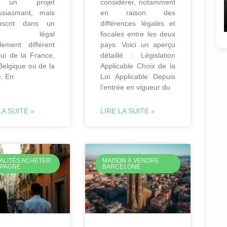
 un projet
considérer, notamment
usiasmant, mais
en raison des
inscrit dans un
différences légales et
dre légal
fiscales entre les deux
alement différent
pays. Voici un aperçu
lui de la France,
détaillé : Législation
Belgique ou de la
Applicable Choix de la
e. En
Loi Applicable Depuis
l’entrée en vigueur du
LA SUITE »
LIRE LA SUITE »
ALITÉS ACHETER
MAISON À VENDRE
SPAGNE
BARCELONE