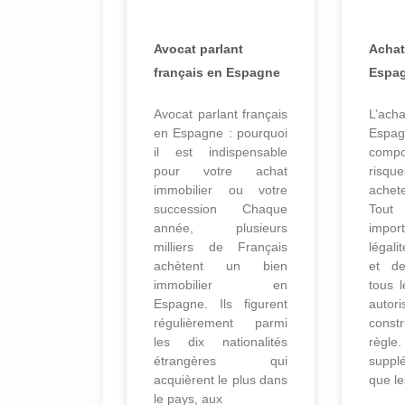
Avocat parlant
Achat
français en Espagne
Espag
Avocat parlant français
L’ach
en Espagne : pourquoi
Esp
il est indispensable
comp
pour votre achat
risq
immobilier ou votre
achet
succession Chaque
Tout 
année, plusieurs
import
milliers de Français
légali
achètent un bien
et de
immobilier en
tous 
Espagne. Ils figurent
auto
régulièrement parmi
const
les dix nationalités
règl
étrangères qui
suppl
acquièrent le plus dans
que le
le pays, aux