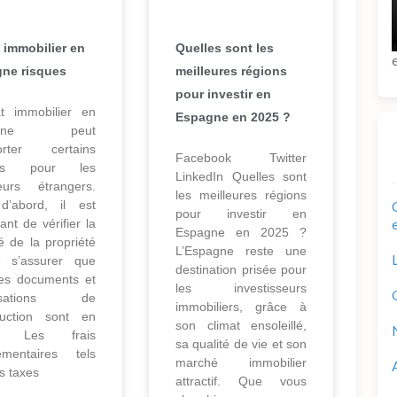
 immobilier en
Quelles sont les
ne risques
meilleures régions
pour investir en
at immobilier en
Espagne en 2025 ?
agne peut
orter certains
Facebook Twitter
ues pour les
LinkedIn Quelles sont
eurs étrangers.
les meilleures régions
d’abord, il est
pour investir en
ant de vérifier la
Espagne en 2025 ?
té de la propriété
L’Espagne reste une
 s’assurer que
destination prisée pour
les documents et
les investisseurs
risations de
immobiliers, grâce à
ruction sont en
son climat ensoleillé,
e. Les frais
sa qualité de vie et son
émentaires tels
marché immobilier
s taxes
attractif. Que vous