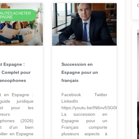
ALITÉS ACHETER
SPAGNE
t Espagne :
Succession en
 Complet pour
Espagne pour un
rancophones
français
t en Espagne :
Facebook Twitter
uide juridique
LinkedIn
let pour les
https://youtu.be/IN6nv5SG0Ko
reurs
La succession en
ophones (2026)
Espagne pour un
hat d’un bien
Français comporte
ilier en Espagne
plusieurs aspects à