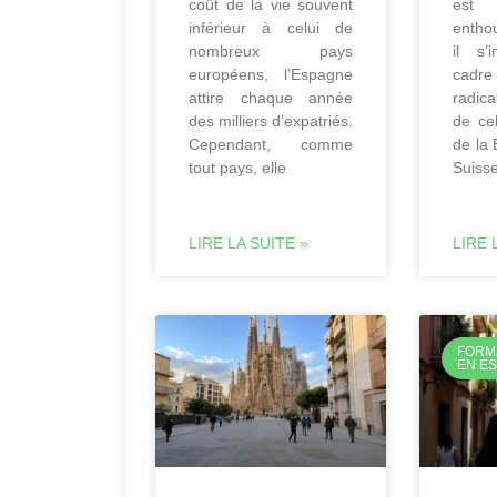
coût de la vie souvent
est
inférieur à celui de
entho
nombreux pays
il s’
européens, l’Espagne
ca
attire chaque année
radic
des milliers d’expatriés.
de ce
Cependant, comme
de la 
tout pays, elle
Suiss
LIRE LA SUITE »
LIRE 
FORM
EN E