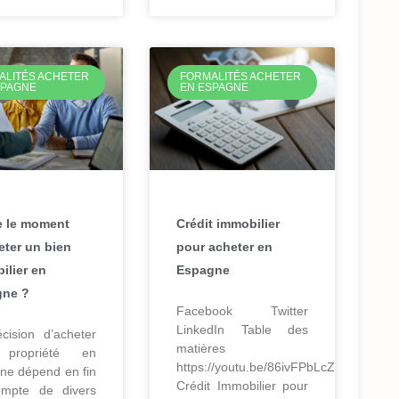
ALITÉS ACHETER
FORMALITÉS ACHETER
SPAGNE
EN ESPAGNE
e le moment
Crédit immobilier
eter un bien
pour acheter en
ilier en
Espagne
gne ?
Facebook Twitter
LinkedIn Table des
cision d’acheter
matières
propriété en
https://youtu.be/86ivFPbLcZs
ne dépend en fin
Crédit Immobilier pour
mpte de divers