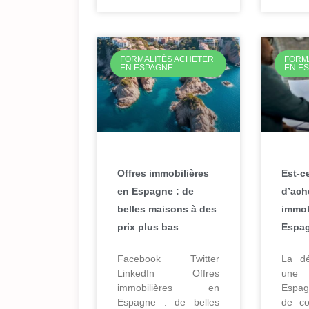
FORMALITÉS ACHETER
FORM
EN ESPAGNE
EN E
Offres immobilières
Est-c
en Espagne : de
d’ach
belles maisons à des
immob
prix plus bas
Espa
Facebook Twitter
La dé
LinkedIn Offres
une 
immobilières en
Espag
Espagne : de belles
de co