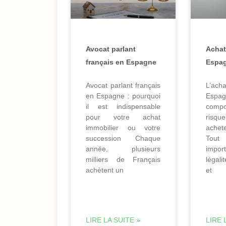
Avocat parlant
Achat
français en Espagne
Espag
Avocat parlant français
L’ach
en Espagne : pourquoi
Esp
il est indispensable
comp
pour votre achat
risq
immobilier ou votre
achet
succession Chaque
Tout 
année, plusieurs
import
milliers de Français
légali
achètent un
et
LIRE LA SUITE »
LIRE 