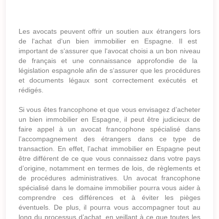
Les
av
oc
ats
pe
u
vent
off
rir
un
s
out
ien
aux
é
tr
angers
l
ors
de
l
‘
ach
at
d
‘
un
b
ien
immobil
ier
en
Esp
agne
.
Il
est
important
de
s
‘
ass
urer
que
l
‘
av
oc
at
cho
isi
a
un
bon
n
ive
au
de
fr
an
ç
ais
et
une
con
naissance
appro
f
ond
ie
de
la
l
é
g
isl
ation
esp
agn
ole
af
in
de
s
‘
ass
urer
que
les
proc
é
du
res
et
documents
l
é
g
aux
s
ont
correct
ement
ex
é
cut
és
et
ré
dig
és
.
Si vous êtes francophone et que vous envisagez d’acheter
un bien immobilier en Espagne, il peut être judicieux de
faire appel à un avocat francophone spécialisé dans
l’accompagnement des étrangers dans ce type de
transaction. En effet, l’achat immobilier en Espagne peut
être différent de ce que vous connaissez dans votre pays
d’origine, notamment en termes de lois, de règlements et
de procédures administratives. Un avocat francophone
spécialisé dans le domaine immobilier pourra vous aider à
comprendre ces différences et à éviter les pièges
éventuels. De plus, il pourra vous accompagner tout au
long du processus d’achat, en veillant à ce que toutes les