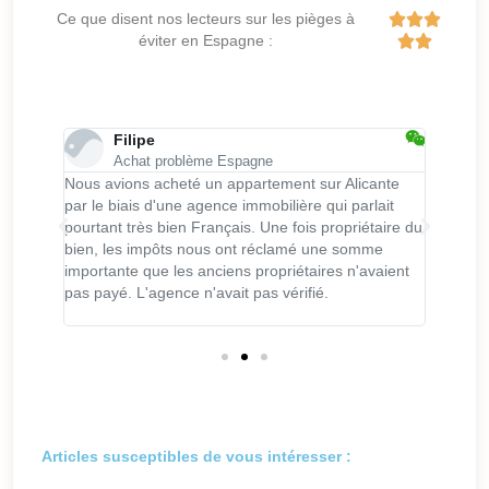
Ce que disent nos lecteurs sur les pièges à



éviter en Espagne :


Filipe
Achat problème Espagne
pagne
Nous avions acheté un appartement sur Alicante
J'ai ac
s'occupe
par le biais d'une agence immobilière qui parlait
avec un
e
pourtant très bien Français. Une fois propriétaire du
n'ai pa
éclamé
bien, les impôts nous ont réclamé une somme
rural et
même
importante que les anciens propriétaires n'avaient
maison 
, une
pas payé. L'agence n'avait pas vérifié.
Articles susceptibles de vous intéresser :