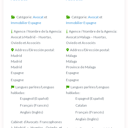
Catégorie:
Avocat
et
Catégorie:
Avocat
et
Immobilier Espagne
Immobilier Espagne
Agence / Nombre de la Agencia:
Agence / Nombre de la Agencia:
Avocat à Madrid – Huertas,
Avocat à Malaga – Huertas,
Oviedo et Associés
Oviedo et Associés
Address/Dirección postal:
Address/Dirección postal:
Madrid
Málaga
Madrid
Málaga
Madrid
Province de Malaga
Espagne
Espagne
Espagne
Espagne
Langues parlées/Lenguas
Langues parlées/Lenguas
habladas:
habladas:
Espagnol (Español)
Espagnol (Español)
Français (Francés)
Catalan
Anglais (Inglés)
Français (Francés)
Anglais (Inglés)
Cabinet d’Avocats Francophones
à Madrid – Huertas, Oviedo et