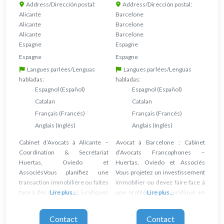
Address/Dirección postal:
Address/Dirección postal:
Alicante
Barcelone
Alicante
Barcelone
Alicante
Barcelone
Espagne
Espagne
Espagne
Espagne
Langues parlées/Lenguas
Langues parlées/Lenguas
habladas:
habladas:
Espagnol (Español)
Espagnol (Español)
Catalan
Catalan
Français (Francés)
Français (Francés)
Anglais (Inglés)
Anglais (Inglés)
Cabinet d’Avocats à Alicante –
Avocat à Barcelone : Cabinet
Coordination & Secrétariat
d’Avocats Francophones –
Huertas, Oviedo et
Huertas, Oviedo et Associés
AssociésVous planifiez une
Vous projetez un investissement
transaction immobilière ou faites
immobilier ou devez faire face à
face à des démarches juridiques
Lire plus...
une problématique juridique en
Lire plus...
sur la Costa Blanca ? Protégez
Catalogne ? Mandatez un avocat à
votre capital en mandatant un
Barcelone pour protéger vos
Contact
Contact
avocat à Alicante. Notre
intérêts. Notre structure