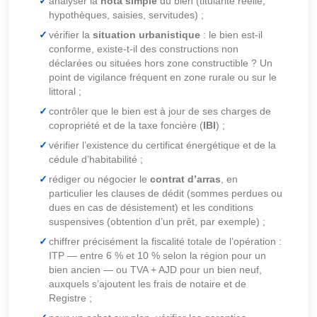
analyser la
nota simple
du bien (titularité réelle,
hypothèques, saisies, servitudes) ;
vérifier la
situation urbanistique
: le bien est-il
conforme, existe-t-il des constructions non
déclarées ou situées hors zone constructible ? Un
point de vigilance fréquent en zone rurale ou sur le
littoral ;
contrôler que le bien est à jour de ses charges de
copropriété et de la taxe foncière (
IBI
) ;
vérifier l’existence du certificat énergétique et de la
cédule d’habitabilité ;
rédiger ou négocier le
contrat d’arras
, en
particulier les clauses de dédit (sommes perdues ou
dues en cas de désistement) et les conditions
suspensives (obtention d’un prêt, par exemple) ;
chiffrer précisément la fiscalité totale de l’opération :
ITP — entre 6 % et 10 % selon la région pour un
bien ancien — ou TVA + AJD pour un bien neuf,
auxquels s’ajoutent les frais de notaire et de
Registre ;