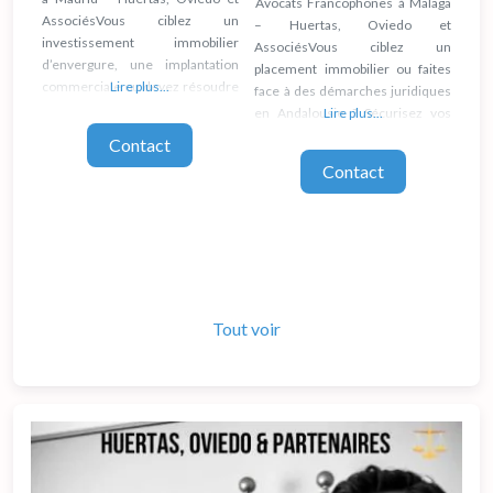
Avocats Francophones à Malaga
AssociésVous ciblez un
– Huertas, Oviedo et
investissement immobilier
AssociésVous ciblez un
d’envergure, une implantation
placement immobilier ou faites
commerciale ou devez résoudre
Lire plus...
face à des démarches juridiques
un contentieux juridique dans la
en Andalousie ? Sécurisez vos
Lire plus...
capitale espagnole ? Sécurisez
intérêts sur la Costa del Sol en
Contact
vos démarches en mandatant
mandatant un avocat à Malaga.
Contact
notre avocat à Madrid. Notre
Notre structure s’appuie sur un
équipe regroupe des
réseau de professionnels du
professionnels du droit
droit hautement qualifiés, dont le
francophones rompus aux
suivi de dossier et la gestion
affaires de la capitale. Pour vous
logistique sont centralisés
assurer une fluidité totale, nos
avocats
Tout voir