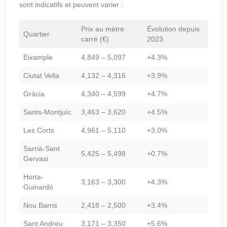
sont indicatifs et peuvent varier :
Prix au mètre
Évolution depuis
Quartier
carré (€)
2023
Eixample
4,849 – 5,097
+4.3%
Ciutat Vella
4,132 – 4,316
+3.9%
Gràcia
4,340 – 4,599
+4.7%
Sants-Montjuïc
3,463 – 3,620
+4.5%
Les Corts
4,961 – 5,110
+3.0%
Sarrià-Sant
5,425 – 5,498
+0.7%
Gervasi
Horta-
3,163 – 3,300
+4.3%
Guinardó
Nou Barris
2,418 – 2,500
+3.4%
Sant Andreu
3,171 – 3,350
+5.6%