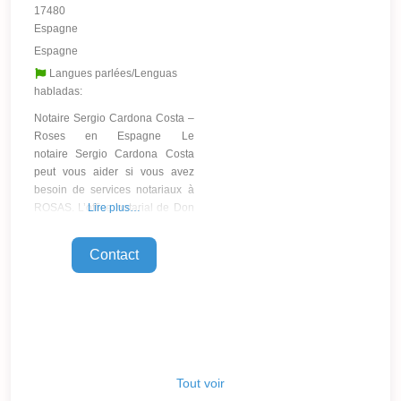
17480
Espagne
Espagne
Langues parlées/Lenguas
habladas:
Notaire Sergio Cardona Costa –
Roses en Espagne Le
notaire Sergio Cardona Costa
peut vous aider si vous avez
besoin de services notariaux à
ROSAS. L’office notarial de Don
Lire plus…
Sergio Cardona Costa est situé
dans la ville de Roses et fournit
Contact
des services notariaux dans le
pays d’Espagne, en tant que
membre de l’organisation
notariale locale » Colegio
Notarial de Cataluña
Tout voir