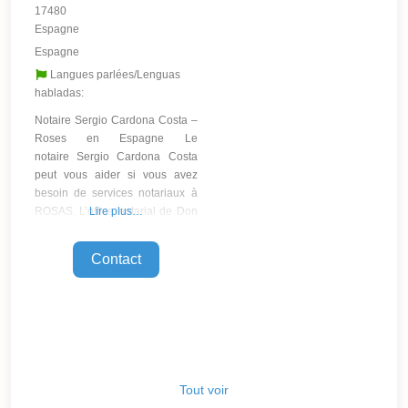
17480
Espagne
Espagne
Langues parlées/Lenguas
habladas:
Notaire Sergio Cardona Costa –
Roses en Espagne Le
notaire Sergio Cardona Costa
peut vous aider si vous avez
besoin de services notariaux à
ROSAS. L’office notarial de Don
Lire plus…
Sergio Cardona Costa est situé
dans la ville de Roses et fournit
Contact
des services notariaux dans le
pays d’Espagne, en tant que
membre de l’organisation
notariale locale » Colegio
Notarial de Cataluña
Tout voir