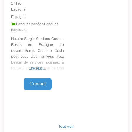
17480
Espagne
Espagne
Langues parlées/Lenguas
habladas:
Notaire Sergio Cardona Costa –
Roses en Espagne Le
notaire Sergio Cardona Costa
peut vous aider si vous avez
besoin de services notariaux à
ROSAS. L’office notarial de Don
Lire plus…
Sergio Cardona Costa est situé
dans la ville de Roses et fournit
Contact
des services notariaux dans le
pays d’Espagne, en tant que
membre de l’organisation
notariale locale » Colegio
Notarial de Cataluña
Tout voir