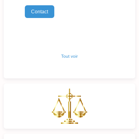
appartements et maisons de
luxe d’ occasion ou neufs . Avec
Contact
plus de 40 ans d’expérience et
plus de 13 500 consultants ,
c’est l’une des agences
immobilières les plus
performantes au monde. L’un
des avantages de cette
entreprise internationale est
Tout voir
qu’elle dispose d’un réseau
mondial de magasins, ce qui
profite