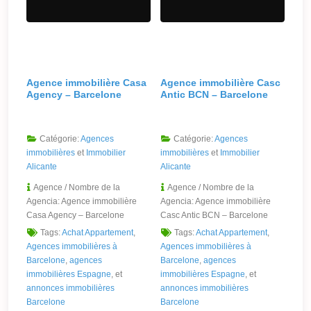
Agence immobilière Casa
Agence immobilière Casc
Agency – Barcelone
Antic BCN – Barcelone
Catégorie:
Agences
Catégorie:
Agences
immobilières
et
Immobilier
immobilières
et
Immobilier
Alicante
Alicante
Agence / Nombre de la
Agence / Nombre de la
Agencia:
Agence immobilière
Agencia:
Agence immobilière
Casa Agency – Barcelone
Casc Antic BCN – Barcelone
Tags:
Achat Appartement
,
Tags:
Achat Appartement
,
Agences immobilières à
Agences immobilières à
Barcelone
,
agences
Barcelone
,
agences
immobilières Espagne
, et
immobilières Espagne
, et
annonces immobilières
annonces immobilières
Barcelone
Barcelone