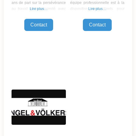
ans de pari sur la persévérance
équipe professionnelle est à la
au travail et la proximité avec
Lire plus…
disposition des clients pour
Lire plus…
nos clients, nous avons réussi à
l’achat, la vente ou la location de
consolider un vaste réseau de
propriétés à Barcelone et
Contact
Contact
bureaux répartis dans les
Hospitalet de Llobregat, que ce
principales villes du pays :
soit au niveau commercial, de
Madrid, Barcelone, Bilbao,
gestion ou promotionnel à
Séville et Valladolid.
travers le réseau. Nous offrons
Notre équipe travaille jour après
un service de haute
jour