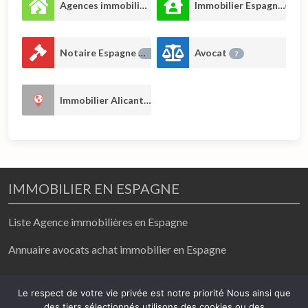
Agences immobilières
Immobilier Espagne
66
43
Notaire Espagne
Avocat
17
7
Immobilier Alicante
2
IMMOBILIER EN ESPAGNE
Liste Agence immobilières en Espagne
Annuaire avocats achat immobilier en Espagne
achat / vente/ location
Le respect de votre vie privée est notre priorité Nous ainsi que
des tiers sélectionnés utilisons des cookies ou des