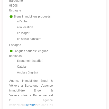
Barcelone
08008
Espagne
Biens immobiliers proposés:
à l’achat
à la location
en viager
en saisie bancaire
Espagne
Langues parlées/Lenguas
habladas:
Espagnol (Español)
Catalan
Anglais (Inglés)
Agence immobilière Engel &
Völkers à Barcelone L’agence
immobilière Engel &
Völkers situé à Barcelone est
l’ agence
immobilière spécialisée dans les
Lire plus…