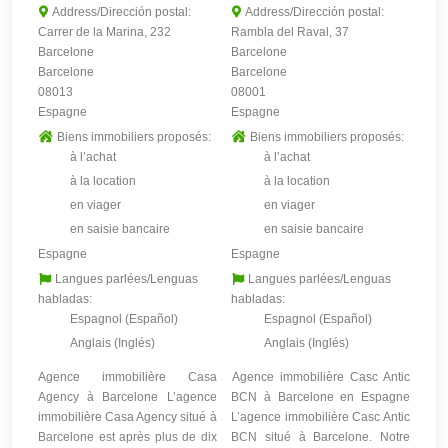
Address/Dirección postal:
Address/Dirección postal:
Carrer de la Marina, 232
Rambla del Raval, 37
Barcelone
Barcelone
Barcelone
Barcelone
08013
08001
Espagne
Espagne
Biens immobiliers proposés:
Biens immobiliers proposés:
à l’achat
à l’achat
à la location
à la location
en viager
en viager
en saisie bancaire
en saisie bancaire
Espagne
Espagne
Langues parlées/Lenguas
Langues parlées/Lenguas
habladas:
habladas:
Espagnol (Español)
Espagnol (Español)
Anglais (Inglés)
Anglais (Inglés)
Agence immobilière Casa
Agence immobilière Casc Antic
Agency à Barcelone L’agence
BCN à Barcelone en Espagne
immobilière Casa Agency situé à
L’agence immobilière Casc Antic
Barcelone est après plus de dix
BCN situé à Barcelone. Notre