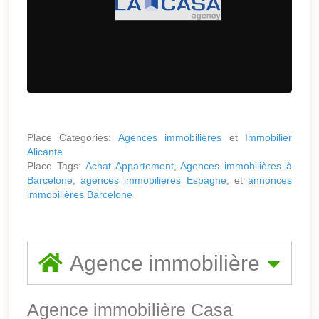
Place Categories:
Agences immobilières
et
Immobilier
Alicante
Place Tags:
Achat Appartement
,
Agences immobilières à
Barcelone
,
agences immobilières Espagne
, et
annonces
immobilières Barcelone
Agence immobilière
Agence immobilière Casa