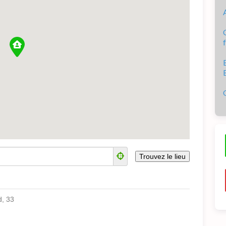
d, 33