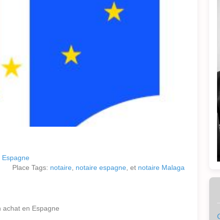
e Espagne
Place Tags:
notaire
,
notaire espagne
, et
notaire Malaga
un achat en Espagne