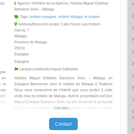
ejo,
Agence / Nombre de la Agencia:
Notaria Miguel Esteban
Barranco Solis – Málaga
Tags:
notaire espagne
,
notaire Malaga
, et
notaire
Address/Dirección postal:
Calle Fiscal Luis Portero
García, 7
Málaga
Province de Malaga
29010
Espagne
Espagne
Langues parlées/Lenguas habladas:
agne
a en
Notaria Miguel Esteban Barranco Solis – Málaga en
à la
Espagne Bienvenue chez le notaire de Malaga à Teatinos
 cas
Nous vous remercions de l’intérêt que vous portez à cette
eils
visite chez le notaire de Malaga, dont le propriétaire est Don
bles
Miguel Esteban Barranco Solís, où est conservé le protocole
de Don Julián Madera Flores. Le notaire de Malaga est situé
Lire plus…
à seulement
Contact