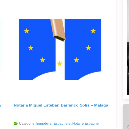
a
Notaria Miguel Esteban Barranco Solis – Málaga
Catégorie:
Immobilier Espagne
et
Notaire Espagne