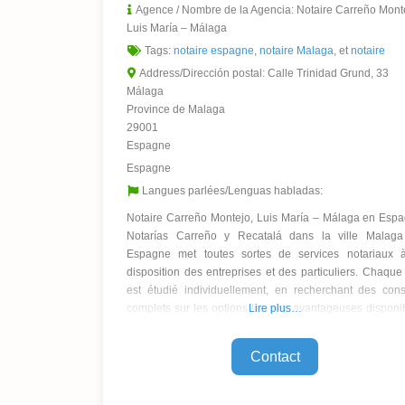
Agence / Nombre de la Agencia:
Notaire Carreño Mont
Luis María – Málaga
Tags:
notaire espagne
,
notaire Malaga
, et
notaire
Address/Dirección postal:
Calle Trinidad Grund, 33
Málaga
Province de Malaga
29001
Espagne
Espagne
Langues parlées/Lenguas habladas:
Notaire Carreño Montejo, Luis María – Málaga en Esp
Notarías Carreño y Recatalá dans la ville Malag
Espagne met toutes sortes de services notariaux 
disposition des entreprises et des particuliers. Chaque
est étudié individuellement, en recherchant des cons
complets sur les options les plus avantageuses disponi
Lire plus…
dans le cadre de la légalité, avant la rédaction ou
Contact