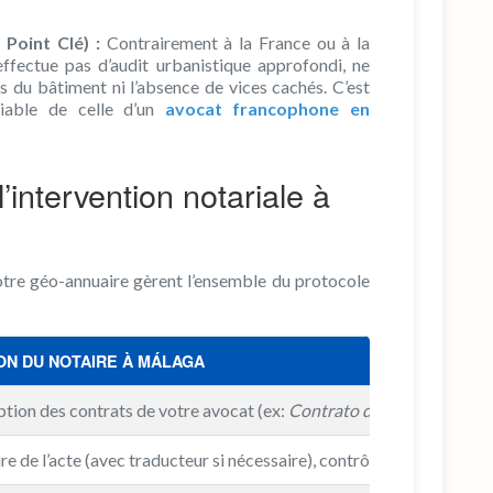
 Point Clé) :
Contrairement à la France ou à la
effectue pas d’audit urbanistique approfondi, ne
ns du bâtiment ni l’absence de vices cachés. C’est
ciable de celle d’un
avocat francophone en
’intervention notariale à
otre géo-annuaire gèrent l’ensemble du protocole
ON DU NOTAIRE À MÁLAGA
tion des contrats de votre avocat (ex:
Contrato de Arras
) et véri
re de l’acte (avec traducteur si nécessaire), contrôle des moyens 