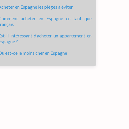
Acheter en Espagne les pièges à éviter
Comment acheter en Espagne en tant que
français
Est-il intéressant d’acheter un appartement en
Espagne ?
Où est-ce le moins cher en Espagne