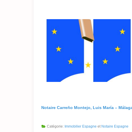
Notaire Carreño Montejo, Luis María – Málag
Catégorie:
Immobilier Espagne
et
Notaire Espagne