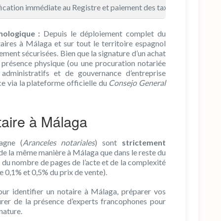
ication immédiate au Registre et paiement des taxes associées si
nologique :
Depuis le déploiement complet du
taires à Málaga et sur tout le territoire espagnol
ement sécurisées. Bien que la signature d’un achat
 présence physique (ou une procuration notariée
administratifs et de gouvernance d’entreprise
e via la plateforme officielle du
Consejo General
otaire à Málaga
agne (
Aranceles notariales
) sont
strictement
 de la même manière à Málaga que dans le reste du
n, du nombre de pages de l’acte et de la complexité
 0,1% et 0,5% du prix de vente).
our identifier un notaire à Málaga, préparer vos
urer de la présence d’experts francophones pour
nature.