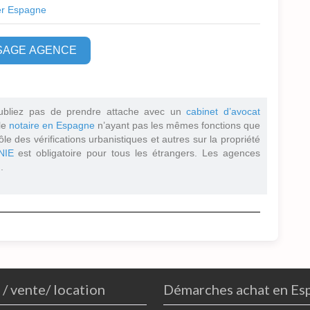
er Espagne
SAGE AGENCE
ubliez pas de prendre attache avec un
cabinet d’avocat
 le
notaire en Espagne
n’ayant pas les mêmes fonctions que
ôle des vérifications urbanistiques et autres sur la propriété
NIE
est obligatoire pour tous les étrangers. Les agences
.
 / vente/ location
Démarches achat en Es