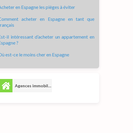
Acheter en Espagne les pièges à éviter
Comment acheter en Espagne en tant que
français
Est-il intéressant d’acheter un appartement en
Espagne ?
Où est-ce le moins cher en Espagne
Agences immobilières
4