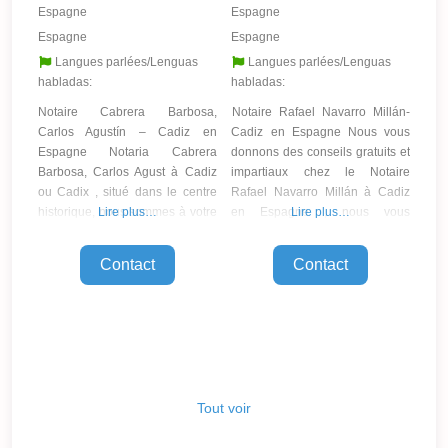
Espagne
Espagne
Espagne
Espagne
Langues parlées/Lenguas
Langues parlées/Lenguas
habladas:
habladas:
Notaire Cabrera Barbosa,
Notaire Rafael Navarro Millán-
Carlos Agustín – Cadiz en
Cadiz en Espagne Nous vous
Espagne Notaria Cabrera
donnons des conseils gratuits et
Barbosa, Carlos Agust à Cadiz
impartiaux chez le Notaire
ou Cadix , situé dans le centre
Rafael Navarro Millán à Cadiz
historique, nous sommes à votre
Lire plus…
en Espagne , nous vous
Lire plus…
disposition pour vous aider et
indiquerons la meilleure façon
vous conseiller sur vos
d’atteindre avec succès vos
Contact
Contact
questions juridiques et
objectifs dans le cadre permis
juridiques , signature d’
par la légalité civile,
hypothèque , testament ,
commerciale, administrative et
procurations , politiques . Les
fiscale. Nous sommes une
figures des notaires ne sont pas
équipe jeune et hautement
des personnes
qualifiée, prête à vous
Tout voir