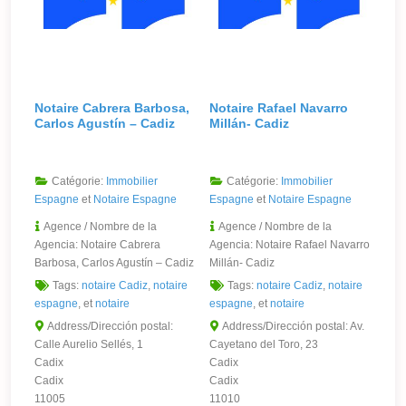
Notaire Cabrera Barbosa,
Notaire Rafael Navarro
Carlos Agustín – Cadiz
Millán- Cadiz
Catégorie:
Immobilier
Catégorie:
Immobilier
Espagne
et
Notaire Espagne
Espagne
et
Notaire Espagne
Agence / Nombre de la
Agence / Nombre de la
Agencia:
Notaire Cabrera
Agencia:
Notaire Rafael Navarro
Barbosa, Carlos Agustín – Cadiz
Millán- Cadiz
Tags:
notaire Cadiz
,
notaire
Tags:
notaire Cadiz
,
notaire
espagne
, et
notaire
espagne
, et
notaire
Address/Dirección postal:
Address/Dirección postal:
Av.
Calle Aurelio Sellés, 1
Cayetano del Toro, 23
Cadix
Cadix
Cadix
Cadix
11005
11010