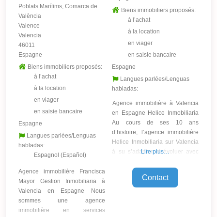
Poblats Marítims, Comarca de
Biens immobiliers proposés:
València
à l’achat
Valence
à la location
Valencia
en viager
46011
Espagne
en saisie bancaire
Biens immobiliers proposés:
Espagne
à l’achat
Langues parlées/Lenguas
à la location
habladas:
en viager
Agence immobilière à Valencia
en saisie bancaire
en Espagne Helice Inmobiliaria
Au cours de ses 10 ans
Espagne
d’histoire, l’agence immobilière
Langues parlées/Lenguas
Helice Inmobiliaria sur Valencia
habladas:
à su s’adapter et évoluer avec
Lire plus…
Espagnol (Español)
l’offre immobilière et les
tendances du public étranger et
Agence immobilière Francisca
Contact
valencien, créant ainsi de
Mayor Gestion Inmobiliaria à
nouveaux modèles d’entreprise
Valencia en Espagne Nous
immobilière. C’est ainsi que
sommes une agence
l’agence immobilière sur
immobilière en services