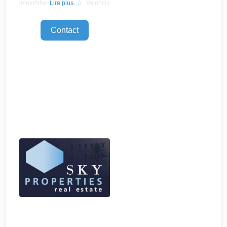
Valencia Helice est devenue
immobiliers, située à Valencia
Lire plus…
une référence prestigieuse du
en Espagne, avec plus de 15
deuxième marché
ans d’expérience
Contact
professionnelle dans le secteur.
Nous avons un large portefeuille
de propriétés, en particulier
dans la zone de plus grande
expansion de Valence, telles
que la Cité des Sciences, le port,
la