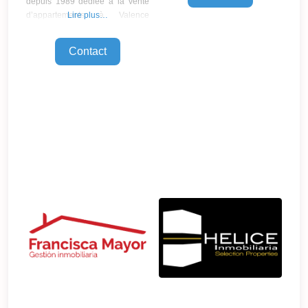
depuis 1989 dédiée à la vente
de recherche de propriétés
d’appartements à Valence
Lire plus…
personnalisés dans la ville de
(Espagne) en particulier dans la
Valence, sa campagne et ses
zone de la plage, gère
Contact
villes. L‘achat d’une propriété à
également la location et la vente
Valence n’est pas une
d’appartements rénovés et neufs
dans les zones du centre et des
périphéries de Valence. AREA
MARITIMA, agence de services
immobiliers et