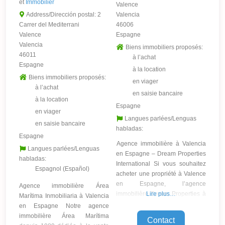
et
Immobilier
Valence
Address/Dirección postal:
2
Valencia
Carrer del Mediterrani
46006
Valence
Espagne
Valencia
Biens immobiliers proposés:
46011
à l’achat
Espagne
à la location
Biens immobiliers proposés:
en viager
à l’achat
en saisie bancaire
à la location
Espagne
en viager
Langues parlées/Lenguas
en saisie bancaire
habladas:
Espagne
Agence immobilière à Valencia
Langues parlées/Lenguas
en Espagne – Dream Properties
habladas:
International Si vous souhaitez
Espagnol (Español)
acheter une propriété à Valence
en Espagne, l’agence
Agence immobilière Área
immobilière Dream Properties à
Lire plus…
Marítima Inmobiliaria à Valencia
Valencia est votre localisateur
en Espagne Notre agence
professionnel de propriétés
immobilière Área Marítima
Contact
locales qui propose des services