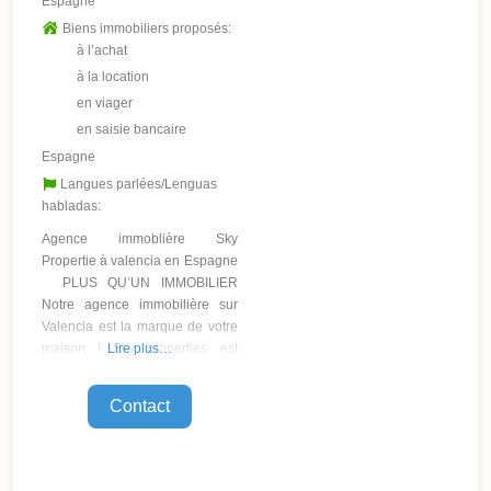
Espagne
Biens immobiliers proposés:
à l’achat
à la location
en viager
en saisie bancaire
Espagne
Langues parlées/Lenguas
habladas:
Agence immoblière Sky
Propertie à valencia en Espagne
PLUS QU’UN IMMOBILIER
Notre agence immobilière sur
Valencia est la marque de votre
maison ! Sky properties est
Lire plus…
une agence immobilière sur
Valencia complète, avec une
Contact
vaste expérience dans le
secteur immobilier. Depuis notre
fondation, notre principale
vocation est d’innover dans ce