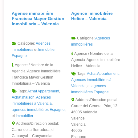
Agence immobilière
Agence immobilière
Francisca Mayor Gestion
Helice – Valencia
Inmobiliaria – Valencia
Catégorie:
Agences
Catégorie:
Agences
immobilières
immobilières
et
Immobilier
Agence / Nombre de la
Espagne
Agencia:
Agence immobilière
Agence / Nombre de la
Helice – Valencia
Agencia:
Agence immobilière
Tags:
Achat Appartement
,
Francisca Mayor Gestion
Agences immobilières à
Inmobiliaria – Valencia
Valencia
, et
agences
Tags:
Achat Appartement
,
immobilières Espagne
Achat maison
,
Agences
Address/Dirección postal:
immobilières à Valencia
,
Carrer del General Prim, 13
agences immobilières Espagne
,
46005 València
et
Immobilier
Valence
Address/Dirección postal:
Valencia
Carrer de la Serradora, el
46005
Cabanyal – Canyamelar,
Espagne