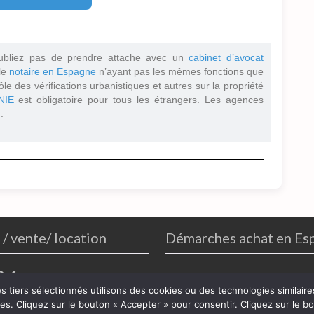
ubliez pas de prendre attache avec un
cabinet d’avocat
 le
notaire en Espagne
n’ayant pas les mêmes fonctions que
ôle des vérifications urbanistiques et autres sur la propriété
NIE
est obligatoire pour tous les étrangers. Les agences
.
 / vente/ location
Démarches achat en Es
26
es tiers sélectionnés utilisons des cookies ou des technologies similai
kies. Cliquez sur le bouton « Accepter » pour consentir. Cliquez sur le 
ns légales
-
Politique de