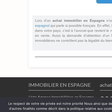
Lors d’un
achat immobilier en Espagne
n’o
espagnol
qui parle si possible français. En effet,
dans votre pays, c’est à l’avocat que revient le r
en vente. Aussi la demande d’obtention d’un
immobilières ne contrôlent pas la légalité du bien
IMMOBILIER EN ESPAGNE
achat
Liste Agence immobilières en Espagne
20
Le respect de votre vie privée est notre priorité Nous ainsi que d
Annuaire avocats achat immobilier en
d'autres finalités comme décrit dans la politique relative aux coo
Mentio
Espagne