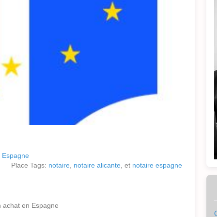
e Espagne
Place Tags:
notaire
,
notaire alicante
, et
notaire espagne
un achat en Espagne