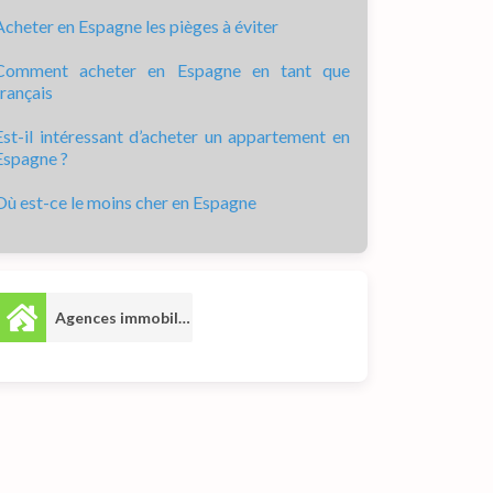
Acheter en Espagne les pièges à éviter
Comment acheter en Espagne en tant que
français
Est-il intéressant d’acheter un appartement en
Espagne ?
Où est-ce le moins cher en Espagne
Agences immobilières
7