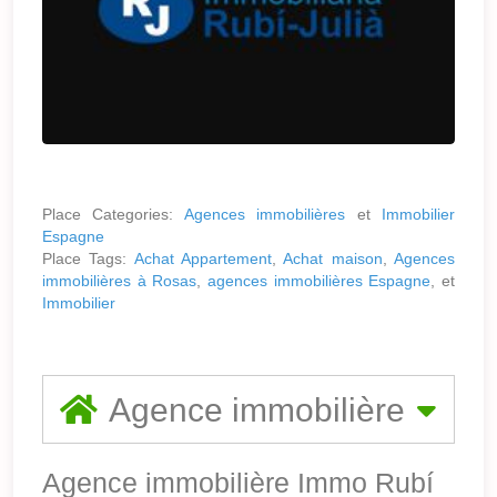
Place Categories:
Agences immobilières
et
Immobilier
Espagne
Place Tags:
Achat Appartement
,
Achat maison
,
Agences
immobilières à Rosas
,
agences immobilières Espagne
, et
Immobilier
Agence immobilière
Agence immobilière Immo Rubí