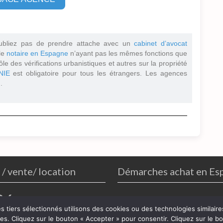
ubliez pas de prendre attache avec un
cabinet d’avocat
 le
notaire en Espagne
n’ayant pas les mêmes fonctions que
ôle des vérifications urbanistiques et autres sur la propriété
NIE
est obligatoire pour tous les étrangers. Les agences
.
 / vente/ location
Démarches achat en Es
26
es tiers sélectionnés utilisons des cookies ou des technologies similai
kies. Cliquez sur le bouton « Accepter » pour consentir. Cliquez sur le 