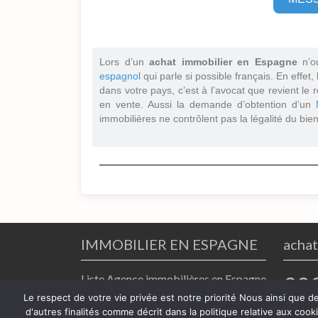
Lors d’un
achat immobilier en Espagne
n’o
espagnol
qui parle si possible français. En effet,
dans votre pays, c’est à l’avocat que revient le r
en vente. Aussi la demande d’obtention d’un
immobilières ne contrôlent pas la légalité du bien
IMMOBILIER EN ESPAGNE
achat
Liste Agence immobilières en Espagne
20
Le respect de votre vie privée est notre priorité Nous ainsi que d
Annuaire avocats achat immobilier en
d'autres finalités comme décrit dans la politique relative aux coo