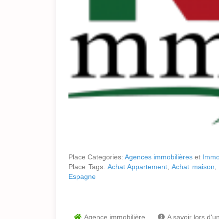
Place Categories:
Agences immobilières
et
Immo
Place Tags:
Achat Appartement
,
Achat maison
,
Espagne
Agence immobilière
A savoir lors d'