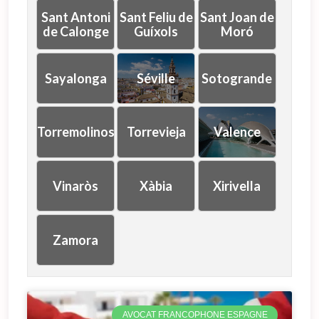
Sant Antoni
Sant Feliu de
Sant Joan de
de Calonge
Guíxols
Moró
Sayalonga
Séville
Sotogrande
Torremolinos
Torrevieja
Valence
Vinaròs
Xàbia
Xirivella
Zamora
AVOCAT FRANCOPHONE ESPAGNE