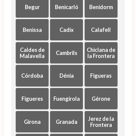
Begur
Benicarló
Benidorm
Benissa
Cadix
Calafell
Caldes de
Chiclana de
Cambrils
Malavella
la Frontera
Córdoba
Dénia
Figueras
Figueres
Fuengirola
Gérone
Jerez de la
Girona
Granada
Frontera