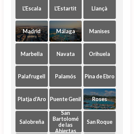
L'Escala
L'Estartit
Llançà
Madrid
Málaga
Manises
Marbella
Navata
Orihuela
Palafrugell
Palamós
Pina de Ebro
Platja d'Aro
Puente Genil
Roses
San
Bartolomé
Salobreña
San Roque
de las
Abiertas