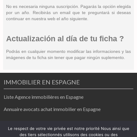
No es necesaria ninguna suscripción. Pagarás la opción elegida
por un año. Recibirás un email que te preguntará si deseas
continuar en nuestra web el año siguiente.
Actualización al día de tu ficha ?
Podrás en cualquier momento modificar las informaciones y las
imágenes de tu ficha sin tener que pagar ningún suplemento.
IMMOBILIER EN ESPAGNE
Liste Agence immobilières en Espagne
Annuaire avocats achat immobilier en Espagne
achat / vente/ location
Le respect de votre vie privée est notre priorité Nous ainsi que
des tiers sélectionnés utilisons des cookies ou des