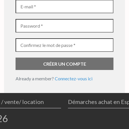
Already a member?
Connectez-vous ici
 / vente/ location
Démarches achat en Es
26